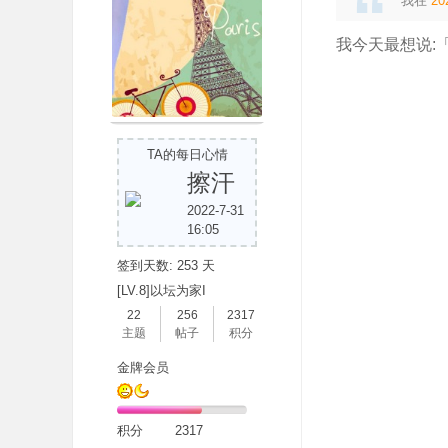
我在
20
我今天最想说:
吧
TA的每日心情
擦汗
2022-7-31
16:05
签到天数: 253 天
[LV.8]以坛为家I
22
256
2317
主题
帖子
积分
金牌会员
积分
2317