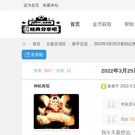
设为首页
收藏本站
首页
金币获取
帮助
首页
云盘交流区
新手交流
2022年3月25日签到记
发新帖
经
»
›
›
›
2022年3月
查看:
2657
|
回复:
13
神机将现
发表于 2022-3-25
本贴是
我在
20
典
我今天最想说: