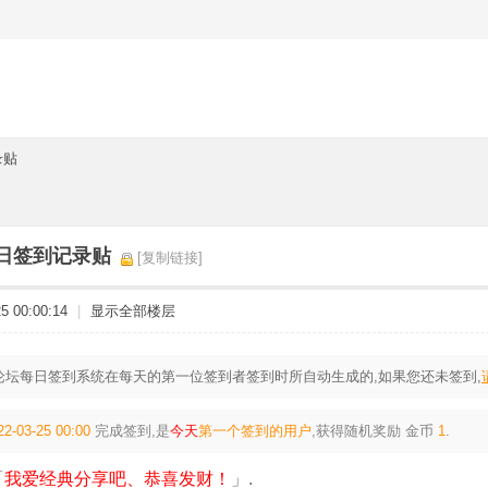
录贴
25日签到记录贴
[复制链接]
 00:00:14
|
显示全部楼层
论坛每日签到系统在每天的第一位签到者签到时所自动生成的,如果您还未签到,
22-03-25 00:00
完成签到,是
今天
第一个签到的用户
,获得随机奖励
金币
1
.
「
我爱经典分享吧、恭喜发财！
」.