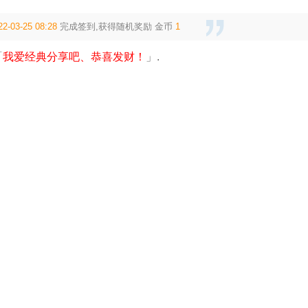
22-03-25 08:28
完成签到,获得随机奖励
金币
1
「
我爱经典分享吧、恭喜发财！
」.