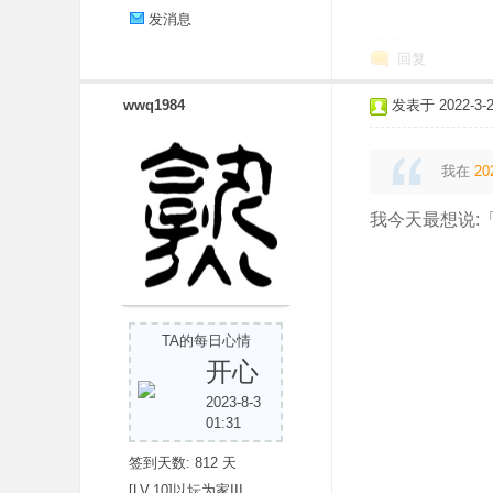
发消息
回复
wwq1984
发表于 2022-3-25
我在
20
我今天最想说:
TA的每日心情
开心
2023-8-3
01:31
签到天数: 812 天
[LV.10]以坛为家III