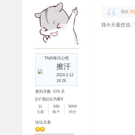
我在
20
我今天最想说:
TA的每日心情
擦汗
2024-2-12
18:26
签到天数: 574 天
[LV.9]以坛为家II
11
585
5059
主题
帖子
积分
论坛元老