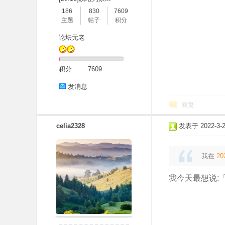
186
830
7609
主题
帖子
积分
论坛元老
积分
7609
发消息
回复
celia2328
发表于 2022-3-25
我在
20
我今天最想说: