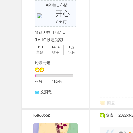
TA的每日心情
开心
7 天前
签到天数: 1487 天
[LV.10]以坛为家III
1191
1494
1万
主题
帖子
积分
分
论坛元老
积分
18346
发消息
回复
享
lotto0552
发表于 2022-3-25