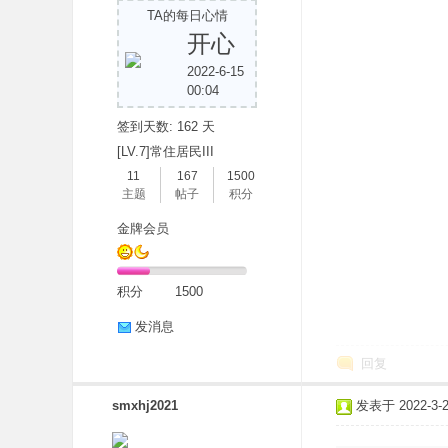
TA的每日心情
开心
2022-6-15
00:04
签到天数: 162 天
[LV.7]常住居民III
11
167
1500
主题
帖子
积分
金牌会员
积分
1500
发消息
回复
smxhj2021
发表于 2022-3-25