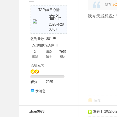
我在
20
TA的每日心情
奋斗
我今天最想说:
2025-4-28
08:07
签到天数: 881 天
[LV.10]以坛为家III
2
880
7955
主题
帖子
积分
论坛元老
积分
7955
发消息
回复
zhan9678
发表于 2022-3-25