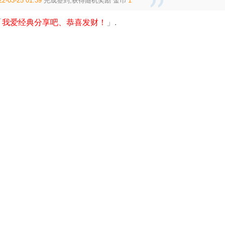
22-03-25 01:39
完成签到,获得随机奖励
金币
1
「
我爱经典分享吧、恭喜发财！
」.