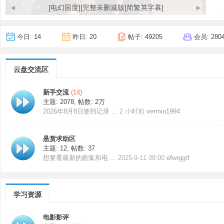
◄
[贱精先生][完整无删减][纯净版][1080P][2002香港喜剧]
►
今日:
14
昨日:
20
帖子:
49205
会员:
280
云盘交流区
新手交流
(14)
主题: 2078
,
帖数:
2万
2026年8月8日签到记录 ...
2 小时前
vermin1994
悬赏求助区
主题: 12
,
帖数: 37
想要看最新的剧集和电 ...
2025-9-11 08:00
efwrggrf
学习资源
电影影评