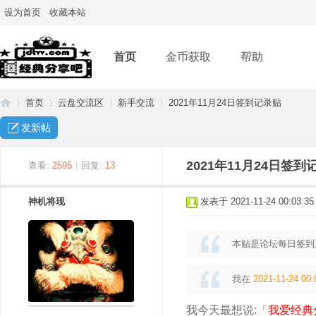
设为首页
收藏本站
首页
金币获取
帮助
首页
云盘交流区
新手交流
2021年11月24日签到记录贴
发新帖
经
»
›
›
›
2021年11月24日签到
查看:
2595
|
回复:
13
神机将现
发表于 2021-11-24 00:03:35
本贴是论坛每日签到
我在
2021-11-24 00:
典
我今天最想说:「
我爱经典