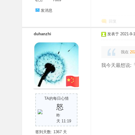
发消息
回复
duhanzhi
发表于 2021-9-14
我在
20
我今天最想说:
TA的每日心情
怒
昨
天 11:19
签到天数: 1367 天