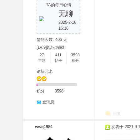
TA的每日心情
无聊
2025-2-16
16:16
签到天数: 406 天
[LV.9]以坛为家II
27
411
3598
主题
帖子
积分
论坛元老
积分
3598
发消息
回复
wwq1984
发表于 2021-9-14