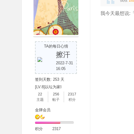
我在
20
我今天最想说:
吧
TA的每日心情
擦汗
2022-7-31
16:05
签到天数: 253 天
[LV.8]以坛为家I
22
256
2317
主题
帖子
积分
金牌会员
积分
2317