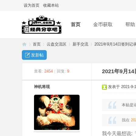
设为首页
收藏本站
首页
金币获取
帮助
首页
云盘交流区
新手交流
2021年9月14日签到记
发新帖
经
»
›
›
›
2021年9月
查看:
2454
|
回复:
9
神机将现
发表于 2021-9-14
本贴是
我在
20
典
我今天最想说: