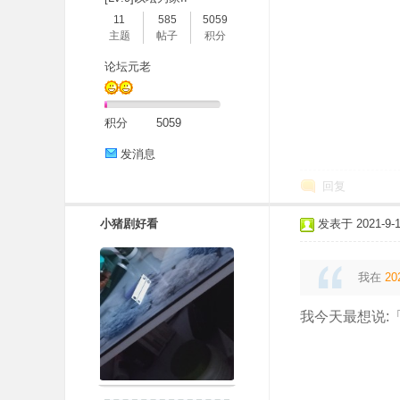
11
585
5059
主题
帖子
积分
论坛元老
积分
5059
发消息
回复
小猪剧好看
发表于 2021-9-14
我在
20
我今天最想说: