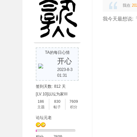
我在
20
我今天最想说:
TA的每日心情
开心
2023-8-3
01:31
签到天数: 812 天
[LV.10]以坛为家III
186
830
7609
主题
帖子
积分
论坛元老
积分
7609