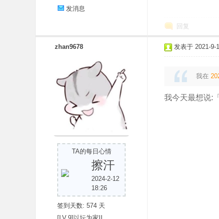
发消息
回复
zhan9678
发表于 2021-9-14
我在
20
我今天最想说:
TA的每日心情
擦汗
2024-2-12
18:26
签到天数: 574 天
[LV.9]以坛为家II