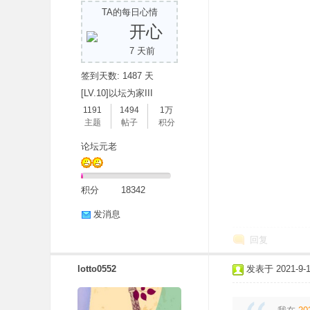
TA的每日心情
开心
7 天前
签到天数: 1487 天
[LV.10]以坛为家III
1191
1494
1万
主题
帖子
积分
分
论坛元老
积分
18342
发消息
回复
享
lotto0552
发表于 2021-9-14