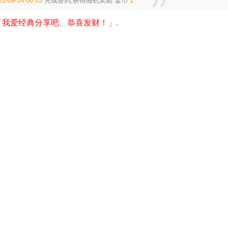
21-09-14 00:03
完成签到,获得随机奖励
金币
1
「
我爱经典分享吧、恭喜发财！
」.