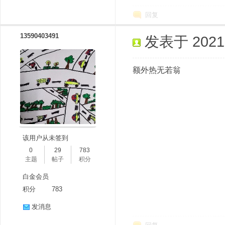
回复
13590403491
发表于 2021-1
额外热无若翁
该用户从未签到
0
29
783
主题
帖子
积分
白金会员
积分
783
发消息