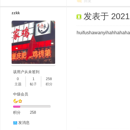
回复
zzkk
发表于 2021-1
huifushawanyihahhahah
该用户从未签到
0
1
258
主题
帖子
积分
中级会员
积分
258
发消息