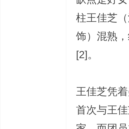
柱王佳芝（
饰）混熟，
[2]。
王佳芝凭着
首次与王佳
家，而团员