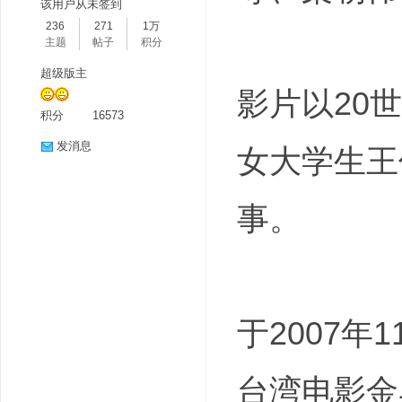
该用户从未签到
236
271
1万
主题
帖子
积分
超级版主
影片以20
积分
16573
发消息
女大学生王
分
事。
于2007
享
台湾电影金