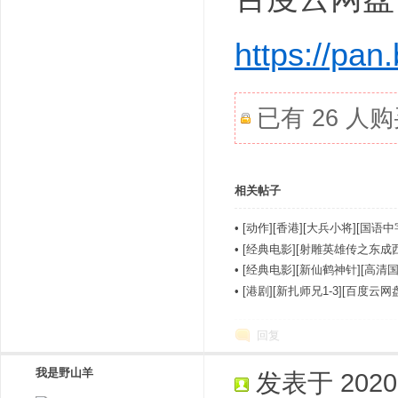
https://p
已有 26 人
相关帖子
•
[动作][香港][大兵小将][国语
•
[经典电影][射雕英雄传之东成
•
[经典电影][新仙鹤神针][高清
•
[港剧][新扎师兄1-3][百度云
回复
我是野山羊
发表于 2020-4