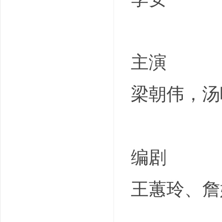
主演
梁朝伟，汤
编剧
王蕙玲、詹