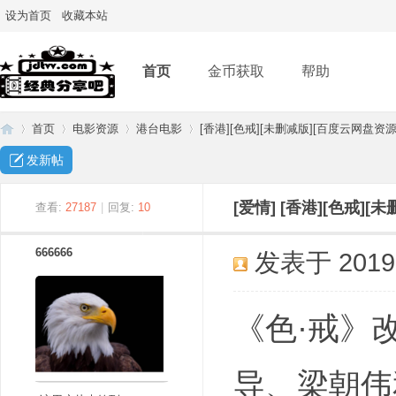
设为首页
收藏本站
首页
金币获取
帮助
首页
电影资源
港台电影
[香港][色戒][未删减版][百度云网盘资源]
发新帖
经
»
›
›
›
[爱情]
[香港][色戒][
查看:
27187
|
回复:
10
666666
发表于 2019-1
《色·戒》
导、梁朝伟
典