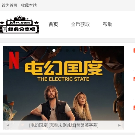
设为首页
收藏本站
首页
金币获取
帮助
◄
[电幻国度][完整未删减版[简繁英字幕]
►