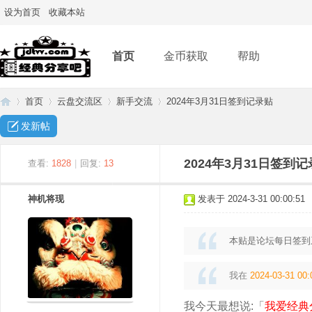
设为首页
收藏本站
首页
金币获取
帮助
首页
云盘交流区
新手交流
2024年3月31日签到记录贴
发新帖
经
»
›
›
›
2024年3月31日签到
查看:
1828
|
回复:
13
神机将现
发表于 2024-3-31 00:00:51
本贴是论坛每日签到
我在
2024-03-31 00:
典
我今天最想说:「
我爱经典