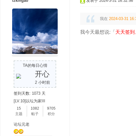
lzkingao
发表于 2024-3-31 16:32:56
我在
2024-03-31 16:
我今天最想说:「
天天签到
TA的每日心情
开心
2 小时前
签到天数: 1073 天
[LV.10]以坛为家III
15
1082
9705
主题
帖子
积分
论坛元老