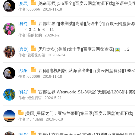
[绝命毒师][1-5季全][百度云网盘资源下载][英语中英
[
犯罪
]
作者:
666666
2019-11-18
[西部世界2][未删减][高清][英语中字][百度云网盘资源
[
科幻
]
...
2
3
4
5
6
..
14
作者:
是的额的
2020-1-2
[无耻之徒](美版)第十季][百度云网盘资源]
[
喜剧
]
...
2
作者:
就看见好运
2020-6-24
[西德][电视剧版][从海底出击][百度云网盘资源][1985
[
战争
]
作者:
666666
2019-11-18
[西部世界.Westworld.S1-3季全][无删减/120G][中英
[
科幻
]
作者:
鲤鱼偶语
2024-5-21
[美国][星际之门：亚特兰蒂斯]第三季[百度云网盘资源下载]【M
作者:
huihuang
2019-6-18
[斯巴达克斯/Spartacus][前传+123季][百度云网盘资
[
动作
]