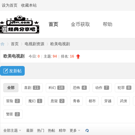
设为首页
收藏本站
首页
金币获取
帮助
首页
电视剧资源
欧美电视剧
欧美电视剧
今日:
0
|
主题:
94
|
排名:
16
经
»
›
›
发新帖
全部
喜剧
11
科幻
18
恐怖
4
动作
7
犯罪
8
冒险
2
魔幻
1
悬疑
2
青春
都市
穿越
武侠
警匪
2
典
全部主题
最新
热门
热帖
精华
更多