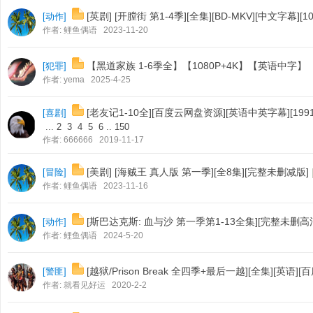
[英剧] [开膛街 第1-4季][全集][BD-MKV][中文字幕][10
[
动作
]
作者:
鲤鱼偶语
2023-11-20
【黑道家族 1-6季全】【1080P+4K】【英语中字】
[
犯罪
]
作者:
yema
2025-4-25
吧
[老友记1-10全][百度云网盘资源][英语中英字幕][1991-
[
喜剧
]
...
2
3
4
5
6
..
150
作者:
666666
2019-11-17
[美剧] [海贼王 真人版 第一季][全8集][完整未删减版]
[
冒险
]
作者:
鲤鱼偶语
2023-11-16
[斯巴达克斯: 血与沙 第一季第1-13全集][完整未删高
[
动作
]
作者:
鲤鱼偶语
2024-5-20
[越狱/Prison Break 全四季+最后一越][全集][英语]
[
警匪
]
作者:
就看见好运
2020-2-2