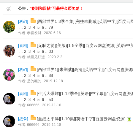
公告 :
"签到和回帖"可获得金币奖励！
[西部世界1-3季全集][完整未删减][英语中字][百度云
[
科幻
]
...
2
3
4
5
6
..
79
作者:
恭喜发财
2020-6-16
[无耻之徒](美版)[1-8全季][百度云网盘资源][英语/中
[
喜剧
]
...
2
3
4
5
6
..
33
分
作者:
就看见好运
2020-2-2
[西部世界1][未删减][高清][英语中字][百度云网盘资源
[
科幻
]
...
2
3
4
5
6
..
88
作者:
是的额的
2019-12-18
[生活大爆炸][1-12季全][英语][中字幕][百度云网盘资
[
喜剧
]
...
2
3
4
5
6
..
53
作者:
666666
2019-11-16
享
[血战太平洋][1-10集][英语中字][百度云网盘资源]
[
战争
]
作者:
666666
2019-11-18