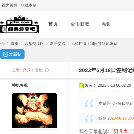
设为首页
收藏本站
首页
金币获取
帮助
首页
云盘交流区
新手交流
2023年6月18日签到记录贴
发新帖
经
»
›
›
›
2023年6月18日签到
查看:
1787
|
回复:
13
神机将现
发表于 2023-6-18 00:02:20
本贴是论坛每日签到
我在
2023-06-18 00:
典
我今天最想说:「
男儿当自