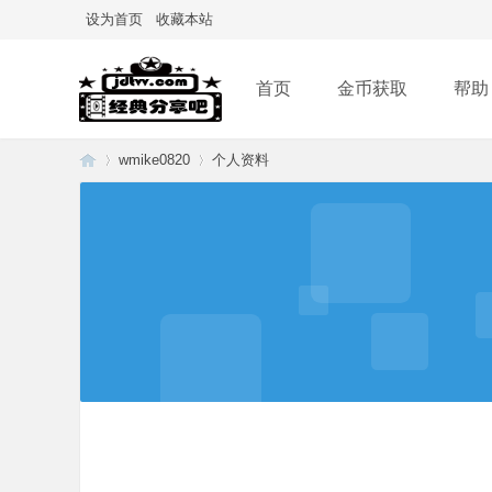
设为首页
收藏本站
首页
金币获取
帮助
wmike0820
个人资料
经
›
›
典