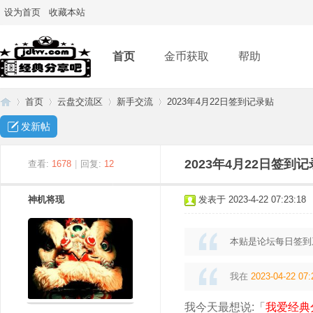
设为首页
收藏本站
首页
金币获取
帮助
首页
云盘交流区
新手交流
2023年4月22日签到记录贴
发新帖
经
»
›
›
›
2023年4月22日签到
查看:
1678
|
回复:
12
神机将现
发表于 2023-4-22 07:23:18
本贴是论坛每日签到
我在
2023-04-22 07:
典
我今天最想说:「
我爱经典