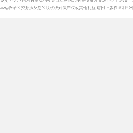
免责声明:本站所有资源均收集自互联网,没有提供影片资源存储,也未参与
本站收录的资源涉及您的版权或知识产权或其他利益,请附上版权证明邮件告知,在