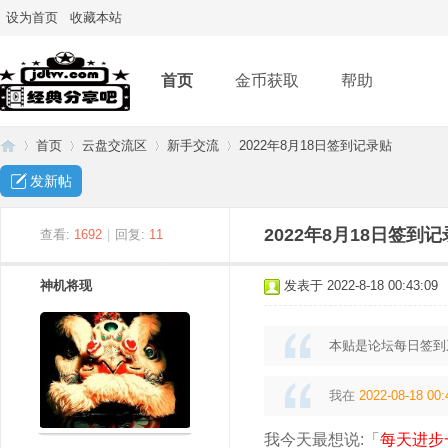
设为首页
收藏本站
首页
金币获取
帮助
首页
云盘交流区
新手交流
2022年8月18日签到记录贴
发新帖
经
»
›
›
›
2022年8月18日签到
查看:
1692
|
回复:
11
神机将现
发表于 2022-8-18 00:43:09
本贴是论坛每日签到
我在
2022-08-18 00:
典
我今天最想说:「
每天进步