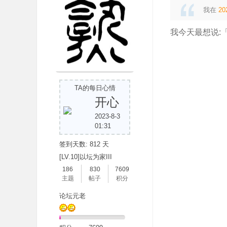
我在
20
我今天最想说:
吧
TA的每日心情
开心
2023-8-3
01:31
签到天数: 812 天
[LV.10]以坛为家III
186
830
7609
主题
帖子
积分
论坛元老