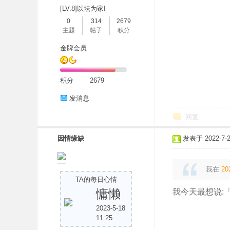
[LV.8]以坛为家I
0
314
2679
主题
帖子
积分
金牌会员
积分
2679
发消息
回复
因情缘缺
发表于 2022-7-22
我在
20
TA的每日心情
慵懒
我今天最想说:
2023-5-18
11:25