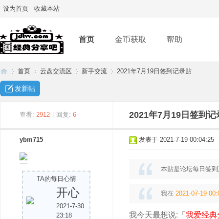
设为首页
收藏本站
首页
金币获取
帮助
首页
云盘交流区
新手交流
2021年7月19日签到记录贴
发新帖
经
»
›
›
›
2021年7月19日签到
查看:
2912
|
回复:
6
ybm715
发表于 2021-7-19 00:04:25
本贴是论坛每日签到
TA的每日心情
开心
我在
2021-07-19 00:
2021-7-30
典
我今天最想说:「
我爱经典
23:18