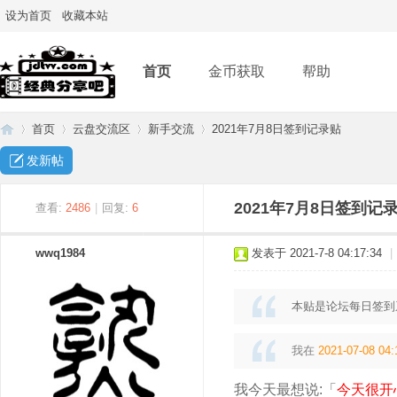
设为首页
收藏本站
首页
金币获取
帮助
首页
云盘交流区
新手交流
2021年7月8日签到记录贴
发新帖
经
»
›
›
›
2021年7月8日签到记
查看:
2486
|
回复:
6
wwq1984
发表于 2021-7-8 04:17:34
|
本贴是论坛每日签到
我在
2021-07-08 04:
典
我今天最想说:「
今天很开