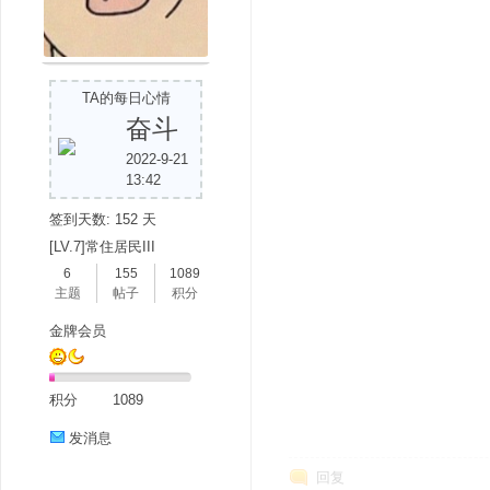
TA的每日心情
奋斗
2022-9-21
13:42
签到天数: 152 天
[LV.7]常住居民III
6
155
1089
主题
帖子
积分
金牌会员
积分
1089
发消息
回复