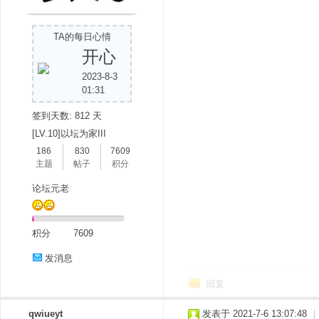
TA的每日心情
开心
2023-8-3
01:31
签到天数: 812 天
分
[LV.10]以坛为家III
186
830
7609
主题
帖子
积分
论坛元老
积分
7609
发消息
享
回复
qwiueyt
发表于 2021-7-6 13:07:48
|