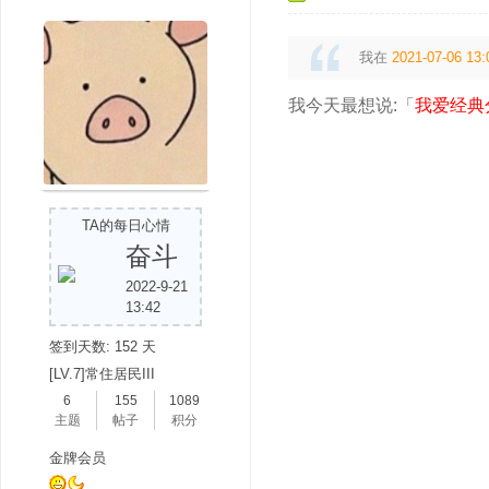
我在
2021-07-06 13:
我今天最想说:「
我爱经典
吧
TA的每日心情
奋斗
2022-9-21
13:42
签到天数: 152 天
[LV.7]常住居民III
6
155
1089
主题
帖子
积分
金牌会员