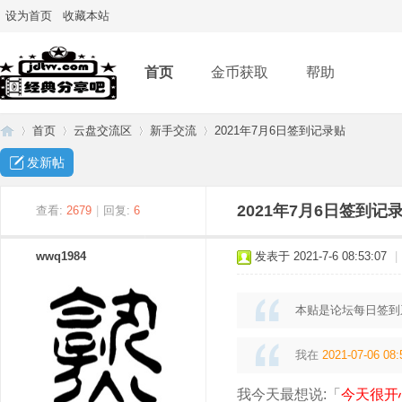
设为首页
收藏本站
首页
金币获取
帮助
首页
云盘交流区
新手交流
2021年7月6日签到记录贴
发新帖
经
»
›
›
›
2021年7月6日签到记
查看:
2679
|
回复:
6
wwq1984
发表于 2021-7-6 08:53:07
|
本贴是论坛每日签到
我在
2021-07-06 08:
典
我今天最想说:「
今天很开