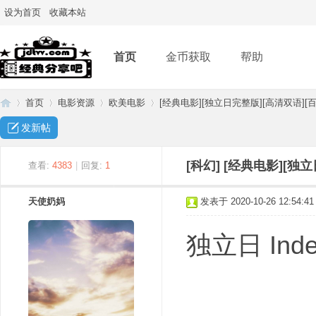
设为首页
收藏本站
首页
金币获取
帮助
首页
电影资源
欧美电影
[经典电影][独立日完整版][高清双语][百
发新帖
经
»
›
›
›
[科幻]
[经典电影][独
查看:
4383
|
回复:
1
天使奶妈
发表于 2020-10-26 12:54:41
独立日 Indep
典