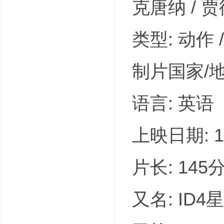
克唐纳 / 贾德
类型: 动作 /
制片国家/地
语言: 英语
上映日期: 19
片长: 145
又名: ID4