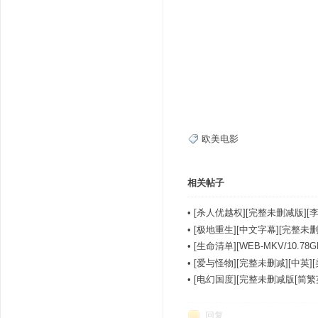
欧美电影
相关帖子
•
[杀人优越权][完整未删减版][李
•
[极地重生][中文字幕][完整未删].As.F
•
[生命清单][WEB-MKV/10.
•
[爱与怪物][完整未删减][中英]
•
[电幻国度][完整未删减版[简繁
回复