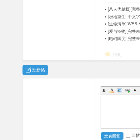
•
[杀人优越权][完整
•
[极地重生][中文字幕][
•
[生命清单][WEB-
•
[爱与怪物][完整未
•
[电幻国度][完整
回复
发新帖
回帖
发表回复