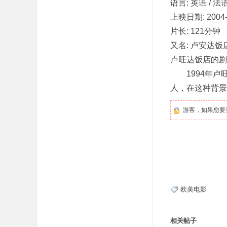
语言: 英语 / 法
上映日期: 2004-
片长: 121分钟
又名: 卢安达饭店
卢旺达饭店的剧情简介 
吧
1994年卢
人，在这种背景
游客，如果您要
欧美电影
相关帖子