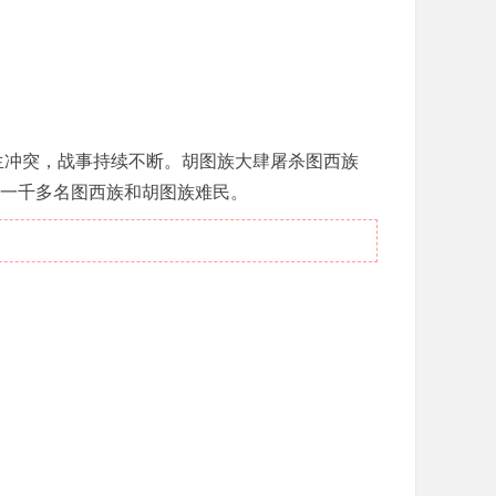
生冲突，战事持续不断。胡图族大肆屠杀图西族
一千多名图西族和胡图族难民。