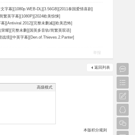
文字幕][1080p.WEB-DL][3.56GB][2011泰国爱情喜剧]
简繁英字幕][1080P][2024欧美惊悚]
[Antiviral.2012][完整未删减][欧美恐怖]
荣耀][完整未删][国英多音轨/简繁英双语]
][中英字幕][Den.of.Thieves.2.Panter]
举报
返回列表
高级模式
本版积分规则