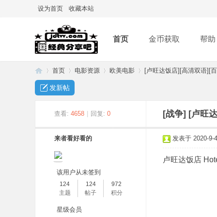
设为首页
收藏本站
首页
金币获取
帮助
首页
电影资源
欧美电影
[卢旺达饭店][高清双语][百
发新帖
经
»
›
›
›
[战争]
[卢旺达
查看:
4658
|
回复:
0
来者看好看的
发表于 2020-9-4 
卢旺达饭店 Hotel
该用户从未签到
124
124
972
主题
帖子
积分
典
星级会员