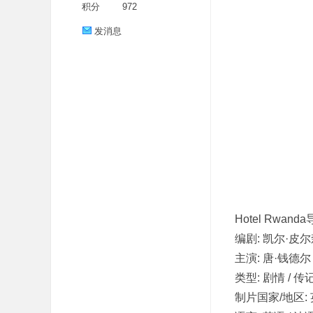
积分
972
发消息
分
Hotel Rwand
编剧: 凯尔·皮尔
主演: 唐·钱德尔 
享
类型: 剧情 / 传记
制片国家/地区: 英