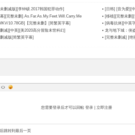
未删减版][李钟硕.2017韩国犯罪动作]
•
[日韩] [音为爱][中
完整未删].As.Far.As.My.Feet.Will.Carry.Me
•
[移植][完整未删][
MKV/10.78GB]【完整未删】[简繁英字幕]
•
[病毒抗体][中英字幕]
删减][中英][美2020高分冒险末世科幻]
•
龙与地下城：侠盗
未删减版[简繁英字幕]
•
[完整未删减] [绝密战境
您需要登录后才可以回帖
登录
|
立即注册
后跳转到最后一页