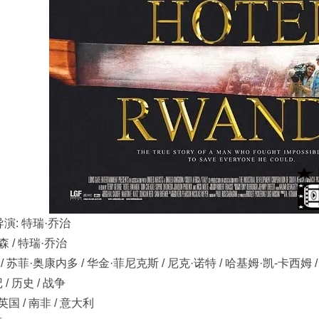
a导演: 特瑞·乔治
森 / 特瑞·乔治
/ 苏菲·奥康内多 / 华金·菲尼克斯 / 尼克·诺特 / 哈基姆·凯-卡西姆 / 
 / 历史 / 战争
国 / 南非 / 意大利