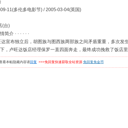
语
09-11(多伦多电影节) / 2005-03-04(英国)
(台)
· · · · · ·
旺达宣布独立后，胡图族与图西族两部族之间矛盾重重，多次发
下，卢旺达饭店经理保罗一直四面奔走，最终成功挽救了饭店里
查看本帖隐藏内容请
回复
>>>免回复快速获取全站资源
免回复免金币