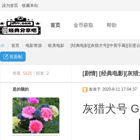
设为首页
收藏本站
首页
金币获取
帮助
首页
电影资源
欧美电影
[经典电影][灰猎犬号][中英字幕][百度云网
发新帖
经
»
›
›
›
[剧情]
[经典电影][灰猎
查看:
5121
|
回复:
2
是的额的
发表于 2020-8-11 17:04:37
灰猎犬号 Gre
典