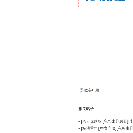
欧美电影
相关帖子
•
[杀人优越权][完整未删减版][李
•
[极地重生][中文字幕][完整未删].As.F