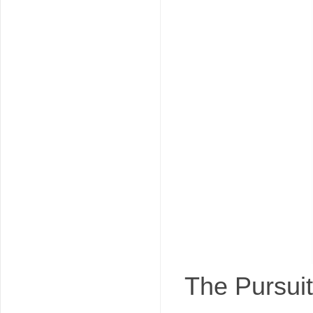
吧
The Purs