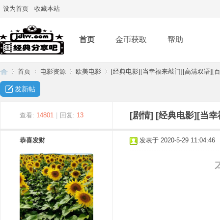
设为首页
收藏本站
首页
金币获取
帮助
首页
电影资源
欧美电影
[经典电影][当幸福来敲门][高清双语][百
发新帖
经
»
›
›
›
[剧情]
[经典电影][当
查看:
14801
|
回复:
13
恭喜发财
发表于 2020-5-29 11:04:46
典