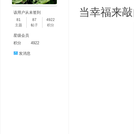
当幸福来敲门 Th
该用户从未签到
81
87
4922
主题
帖子
积分
星级会员
积分
4922
发消息
分
享