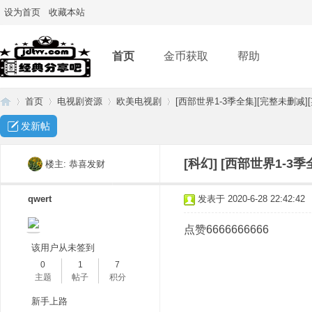
设为首页
收藏本站
首页
金币获取
帮助
首页
电视剧资源
欧美电视剧
[西部世界1-3季全集][完整未删减][
发新帖
经
»
›
›
›
[科幻]
[西部世界1-3季
楼主:
恭喜发财
qwert
发表于 2020-6-28 22:42:42
点赞6666666666
该用户从未签到
0
1
7
主题
帖子
积分
典
新手上路