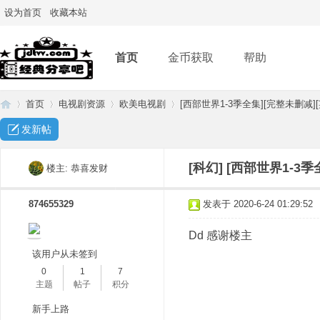
设为首页
收藏本站
首页
金币获取
帮助
首页
电视剧资源
欧美电视剧
[西部世界1-3季全集][完整未删减][
发新帖
经
»
›
›
›
[科幻]
[西部世界1-3季
楼主:
恭喜发财
874655329
发表于 2020-6-24 01:29:52
Dd 感谢楼主
该用户从未签到
0
1
7
主题
帖子
积分
典
新手上路