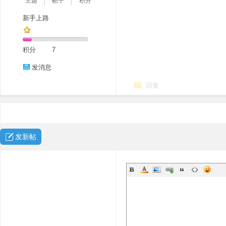
主题
帖子
积分
新手上路
积分
7
发消息
回复
发新帖