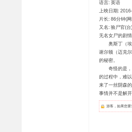
语言: 英语
上映日期: 2016-0
片长: 86分钟(网
又名: 验尸官(台
无名女尸的剧情简介 ·
奥斯丁（埃米尔·
谢尔顿（迈克尔·
的秘密。
奇怪的是，这
的过程中，难以
来了一丝阴森的
事情并不是解开
游客，如果您要