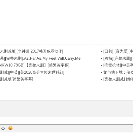
未删减版][李钟硕.2017韩国犯罪动作]
•
[日韩] [音为爱][中
完整未删].As.Far.As.My.Feet.Will.Carry.Me
•
[移植][完整未删][
MKV/10.78GB]【完整未删】[简繁英字幕]
•
[病毒抗体][中英字幕]
删减][中英][美2020高分冒险末世科幻]
•
龙与地下城：侠盗
未删减版[简繁英字幕]
•
[完整未删减] [绝密战境