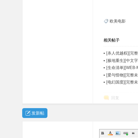
欧美电影
相关帖子
•
[杀人优越权][完整
•
[极地重生][中文字幕][
•
[生命清单][WEB-
•
[爱与怪物][完整未
•
[电幻国度][完整
回复
发新帖