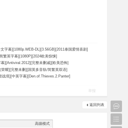
文字幕][1080p.WEB-DL][3.56GB][2011泰国爱情喜剧]
简繁英字幕][1080P][2024欧美惊悚]
[Antiviral.2012][完整未删减][欧美恐怖]
荣耀][完整未删][国英多音轨/简繁英双语]
][中英字幕][Den.of.Thieves.2.Panter]
举报
返回列表
高级模式