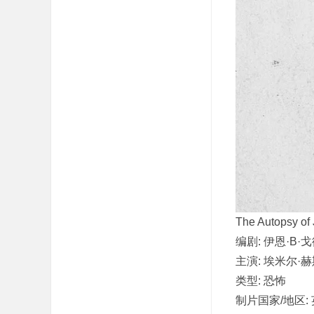
The Autopsy
编剧: 伊恩·B·
主演: 埃米尔·赫
类型: 恐怖
制片国家/地区: 