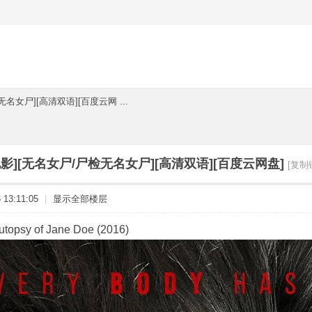
名女尸][高清双语][百度云网 ...
影][无名女尸/尸检无名女尸][高清双语][百度云网盘]
[复制
13:11:05
|
显示全部楼层
psy of Jane Doe (2016)