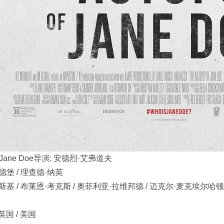
 of Jane Doe导演: 安德烈·艾弗道夫
戈德堡 / 理查德·纳英
斯基 / 布莱恩·考克斯 / 奥菲利亚·拉维邦德 / 迈克尔·麦克埃尔哈顿 /
英国 / 美国