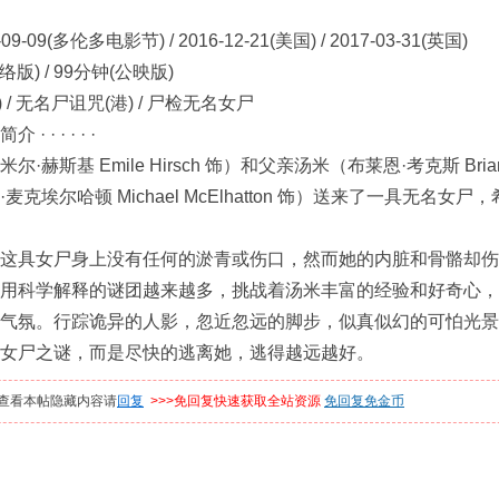
9-09(多伦多电影节) / 2016-12-21(美国) / 2017-03-31(英国)
络版) / 99分钟(公映版)
) / 无名尸诅咒(港) / 尸检无名女尸
 · · · · ·
赫斯基 Emile Hirsch 饰）和父亲汤米（布莱恩·考克斯 Br
麦克埃尔哈顿 Michael McElhatton 饰）送来了一具无
具女尸身上没有任何的淤青或伤口，然而她的内脏和骨骼却伤
用科学解释的谜团越来越多，挑战着汤米丰富的经验和好奇心，
气氛。行踪诡异的人影，忽近忽远的脚步，似真似幻的可怕光景
女尸之谜，而是尽快的逃离她，逃得越远越好。
查看本帖隐藏内容请
回复
>>>免回复快速获取全站资源
免回复免金币