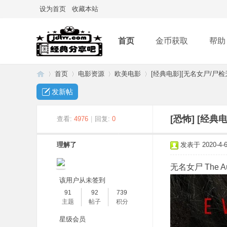
设为首页
收藏本站
首页
金币获取
帮助
首页
电影资源
欧美电影
[经典电影][无名女尸/尸检无
发新帖
经
»
›
›
›
[恐怖]
[经典电
查看:
4976
|
回复:
0
理解了
发表于 2020-4-6 
无名女尸 The Auto
该用户从未签到
91
92
739
主题
帖子
积分
典
星级会员