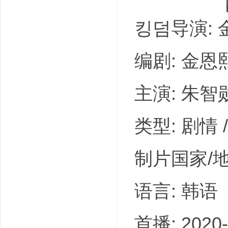
킹덤导演: 
编剧: 金恩
吧
主演: 朱智勋 
类型: 剧情 /
制片国家/地区
语言: 韩语
首播: 2020