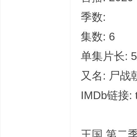
季数:
集数: 6
单集片长: 
又名: 尸战朝鲜
IMDb链接: t
王国 第二季的剧