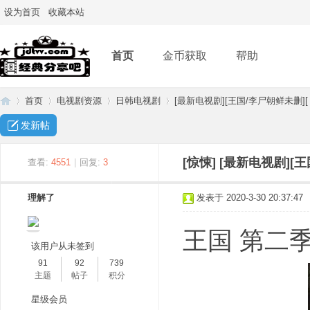
设为首页
收藏本站
首页
金币获取
帮助
首页
电视剧资源
日韩电视剧
[最新电视剧][王国/李尸朝鲜未删][ 
发新帖
经
»
›
›
›
[惊悚]
[最新电视剧][王
查看:
4551
|
回复:
3
理解了
发表于 2020-3-30 20:37:47
王国 第二季 
该用户从未签到
91
92
739
主题
帖子
积分
典
星级会员