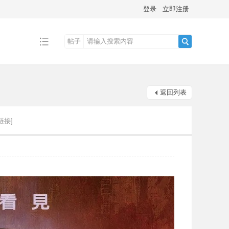
登录
立即注册
帖子
搜
返回列表
索
链接]