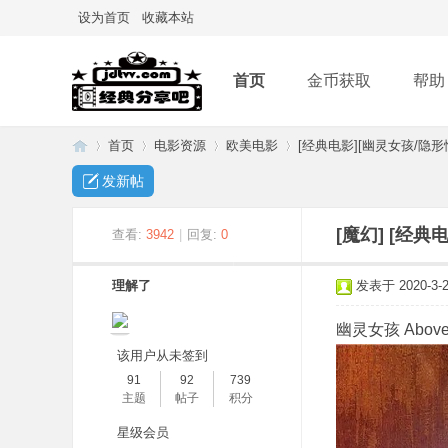
设为首页
收藏本站
首页
金币获取
帮助
首页
电影资源
欧美电影
[经典电影][幽灵女孩/隐形情
发新帖
经
»
›
›
›
[魔幻]
[经典电
查看:
3942
|
回复:
0
理解了
发表于 2020-3-29
幽灵女孩 Above t
该用户从未签到
91
92
739
主题
帖子
积分
典
星级会员