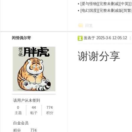
•
[爱与怪物][完整未删减][中英]
•
[电幻国度][完整未删减版[简繁
回复
闲情偶尔寄
发表于 2025-3-6 12:05:12
|
谢谢分享
该用户从未签到
0
44
774
主题
帖子
积分
白金会员
积分
774