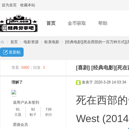
设为首页
收藏本站
首页
金币获取
帮助
首页
电影资源
欧美电影
[经典电影][死在西部的一百万种方式][高清
发新帖
经
»
›
›
›
[喜剧]
[经典电影][死
查看:
6980
|
回复:
3
理解了
发表于 2020-3-28 14:03:34
死在西部的一百万
该用户从未签到
91
92
739
主题
帖子
积分
West (2014
典
星级会员