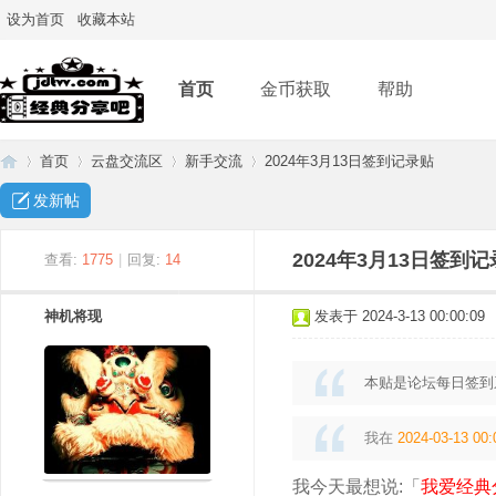
设为首页
收藏本站
首页
金币获取
帮助
首页
云盘交流区
新手交流
2024年3月13日签到记录贴
发新帖
经
»
›
›
›
2024年3月13日签到
查看:
1775
|
回复:
14
神机将现
发表于 2024-3-13 00:00:09
本贴是论坛每日签到
我在
2024-03-13 00:
典
我今天最想说:「
我爱经典