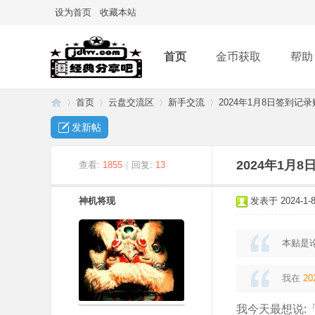
设为首页
收藏本站
首页
金币获取
帮助
首页
云盘交流区
新手交流
2024年1月8日签到记录
发新帖
经
»
›
›
›
2024年1月
查看:
1855
|
回复:
13
神机将现
发表于 2024-1-8 
本贴是
我在
20
典
我今天最想说: