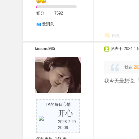
积分
7592
发消息
回复
kissme985
发表于 2024-1-8 
我在
20
我今天最想说:
TA的每日心情
开心
2026-7-29
20:06
签到天数: 148 天