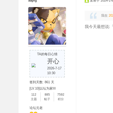
aapig
发表于 2024-1-8 
我在
20
我今天最想说:
TA的每日心情
开心
2026-7-17
10:30
签到天数: 861 天
[LV.10]以坛为家III
112
885
7592
主题
帖子
积分
论坛元老