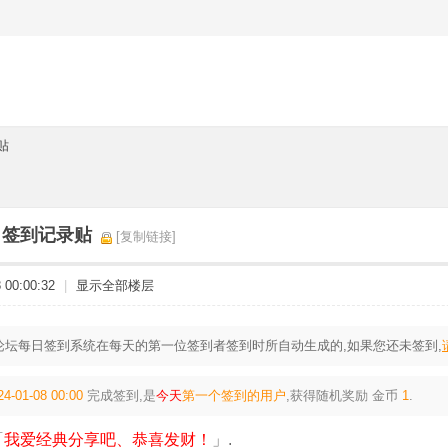
贴
8日签到记录贴
[复制链接]
00:00:32
|
显示全部楼层
论坛每日签到系统在每天的第一位签到者签到时所自动生成的,如果您还未签到,
24-01-08 00:00
完成签到,是
今天
第一个签到的用户
,获得随机奖励
金币
1
.
「
我爱经典分享吧、恭喜发财！
」.