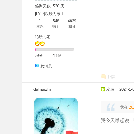
签到天数: 536 天
[LV.9]以坛为家II
1
548
4839
主题
帖子
积分
论坛元老
积分
4839
发消息
回复
duhanzhi
发表于 2024-1-8 
我在
20
我今天最想说: