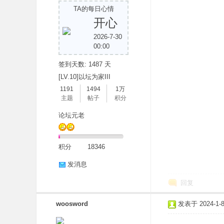
TA的每日心情
开心
2026-7-30
00:00
签到天数: 1487 天
[LV.10]以坛为家III
1191
1494
1万
分
主题
帖子
积分
论坛元老
积分
18346
发消息
回复
享
woosword
发表于 2024-1-8 