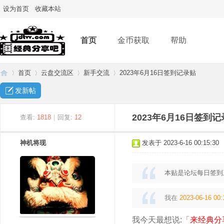
设为首页
收藏本站
首页
金币获取
帮助
首页
云盘交流区
新手交流
2023年6月16日签到记录贴
发新帖
经
»
›
›
›
2023年6月16日签到
查看:
1818
|
回复:
12
神机将现
发表于 2023-6-16 00:15:30
本贴是论坛每日签到
我在
2023-06-16 00:
典
我今天最想说:「
来经典分