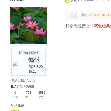
xxx110018
发表于 2023-6-16 11:32:18
我在
2023-06-16 11:
我今天最想说:「
我爱经典
TA的每日心情
慵懒
2025-5-20
15:13
签到天数: 738 天
[LV.9]以坛为家II
0
752
6586
主题
帖子
积分
论坛元老