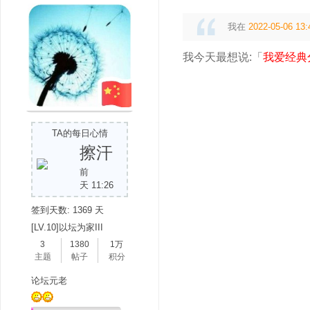
我在
2022-05-06 13:
我今天最想说:「
我爱经典
TA的每日心情
擦汗
前
天 11:26
签到天数: 1369 天
[LV.10]以坛为家III
3
1380
1万
主题
帖子
积分
论坛元老