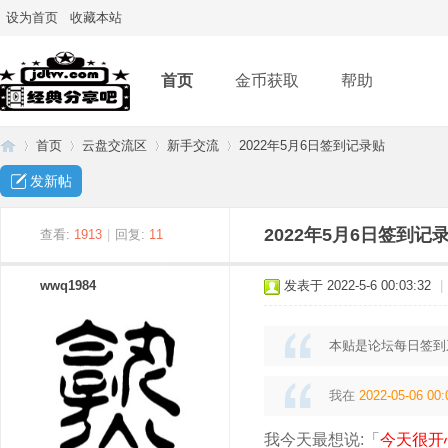
设为首页
收藏本站
首页
金币获取
帮助
首页
云盘交流区
新手交流
2022年5月6日签到记录贴
发新帖
经
»
›
›
›
2022年5月6日签到记
查看:
1913
|
回复:
11
wwq1984
发表于 2022-5-6 00:03:32
|
本贴是论坛每日签到
我在
2022-05-06 00:
典
我今天最想说:「
今天很开