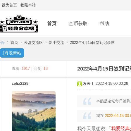
设为首页
收藏本站
首页
金币获取
帮助
首页
云盘交流区
新手交流
2022年4月15日签到记录贴
发新帖
经
»
›
›
›
2022年4月15日签到
查看:
1917
|
回复:
13
celia2328
发表于 2022-4-15 00:00:28
本贴是论坛每日签到
我在
2022-04-15 00:
典
我今天最想说:「
我爱经典