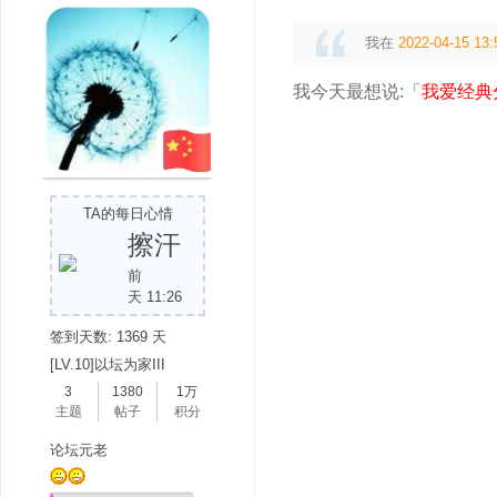
我在
2022-04-15 13:
我今天最想说:「
我爱经典
TA的每日心情
擦汗
前
天 11:26
签到天数: 1369 天
[LV.10]以坛为家III
3
1380
1万
主题
帖子
积分
论坛元老