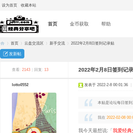
设为首页
收藏本站
首页
金币获取
帮助
首页
云盘交流区
新手交流
2022年2月8日签到记录贴
发新帖
经
»
›
›
›
2022年2月8日签到记
查看:
2143
|
回复:
13
lotto0552
发表于 2022-2-8 00:01:36
|
本贴是论坛每日签到
我在
2022-02-08 00:
典
我今天最想说:「
我爱经典