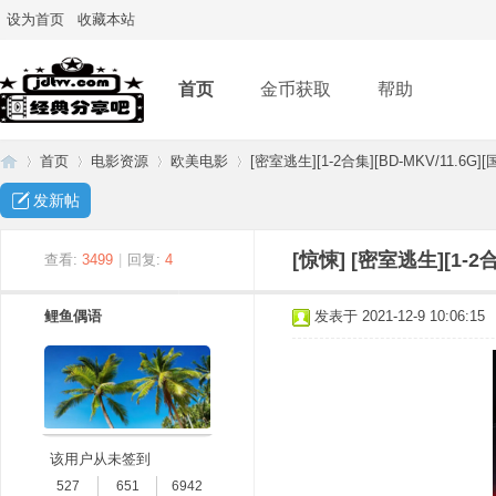
设为首页
收藏本站
首页
金币获取
帮助
首页
电影资源
欧美电影
[密室逃生][1-2合集][BD-MKV/11.6G]
发新帖
经
»
›
›
›
[惊悚]
[密室逃生][1-2
查看:
3499
|
回复:
4
鲤鱼偶语
发表于 2021-12-9 10:06:15
该用户从未签到
典
527
651
6942