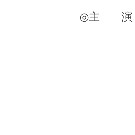
◎主 演 泰勒
洛根·米勒
霍兰·罗登
茵蒂娅·摩