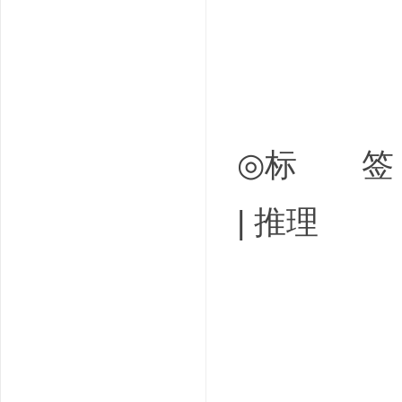
◎标 签 密室 
| 推理