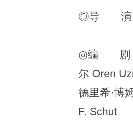
◎导 演 亚
◎编 剧 玛丽
尔 Oren Uz
德里希·博姆 F
F. Schut