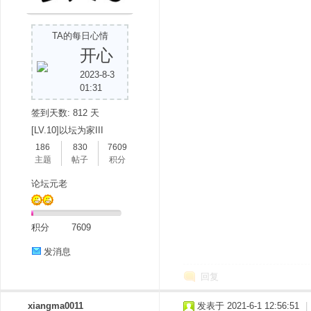
TA的每日心情
开心
2023-8-3
01:31
签到天数: 812 天
分
[LV.10]以坛为家III
186
830
7609
主题
帖子
积分
论坛元老
积分
7609
发消息
享
回复
xiangma0011
发表于 2021-6-1 12:56:51
|