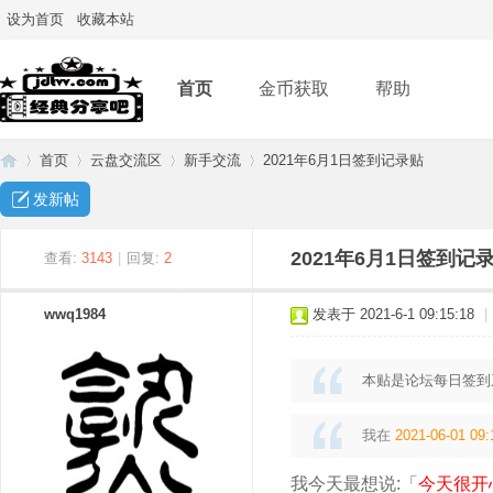
设为首页
收藏本站
首页
金币获取
帮助
首页
云盘交流区
新手交流
2021年6月1日签到记录贴
发新帖
经
»
›
›
›
2021年6月1日签到记
查看:
3143
|
回复:
2
wwq1984
发表于 2021-6-1 09:15:18
|
本贴是论坛每日签到
我在
2021-06-01 09:
典
我今天最想说:「
今天很开