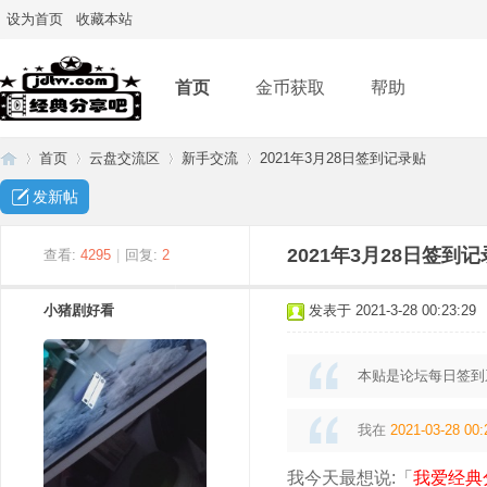
设为首页
收藏本站
首页
金币获取
帮助
首页
云盘交流区
新手交流
2021年3月28日签到记录贴
发新帖
经
»
›
›
›
2021年3月28日签到
查看:
4295
|
回复:
2
小猪剧好看
发表于 2021-3-28 00:23:29
本贴是论坛每日签到
我在
2021-03-28 00:
典
我今天最想说:「
我爱经典