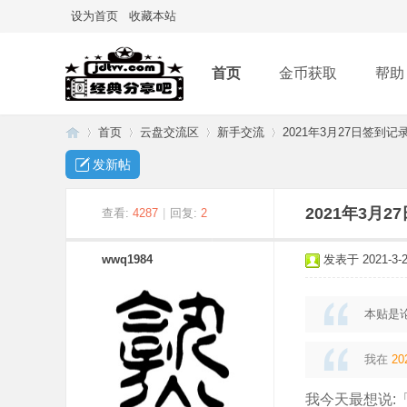
设为首页
收藏本站
首页
金币获取
帮助
首页
云盘交流区
新手交流
2021年3月27日签到记
发新帖
经
»
›
›
›
2021年3月
查看:
4287
|
回复:
2
wwq1984
发表于 2021-3-27
本贴是
我在
20
典
我今天最想说: