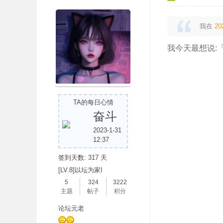
我在
20
我今天最想说:
吧
TA的每日心情
奋斗
2023-1-31
12:37
签到天数: 317 天
[LV.8]以坛为家I
5
324
3222
主题
帖子
积分
论坛元老