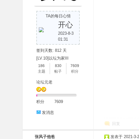
TA的每日心情
开心
2023-8-3
01:31
签到天数: 812 天
分
[LV.10]以坛为家III
186
830
7609
主题
帖子
积分
论坛元老
积分
7609
发消息
享
回复
张风子他爸
发表于 2021-3-27