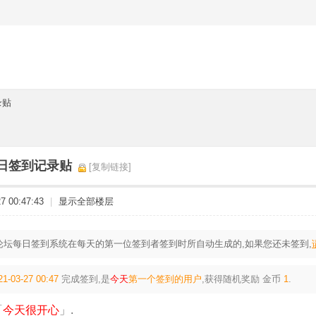
录贴
27日签到记录贴
[复制链接]
 00:47:43
|
显示全部楼层
论坛每日签到系统在每天的第一位签到者签到时所自动生成的,如果您还未签到,
21-03-27 00:47
完成签到,是
今天
第一个签到的用户
,获得随机奖励
金币
1
.
「
今天很开心
」.