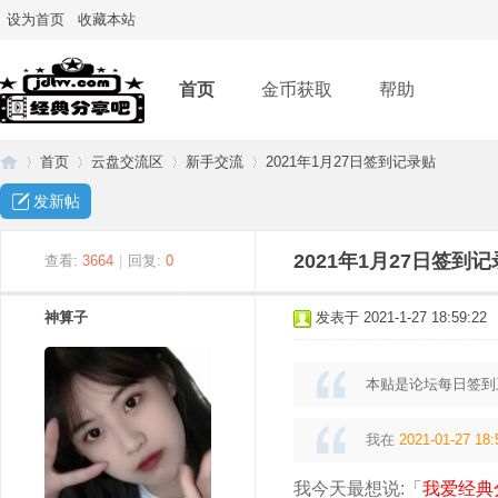
设为首页
收藏本站
首页
金币获取
帮助
首页
云盘交流区
新手交流
2021年1月27日签到记录贴
发新帖
经
»
›
›
›
2021年1月27日签到
查看:
3664
|
回复:
0
神算子
发表于 2021-1-27 18:59:22
本贴是论坛每日签到
我在
2021-01-27 18:
典
我今天最想说:「
我爱经典