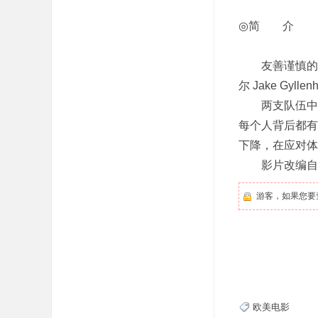
◎简 介
友善谨慎的新西兰
尔 Jake G
两支队伍中的
每个人背后都有
下降，在应对体
影片改编自1
游客，如果您要
欧美电影