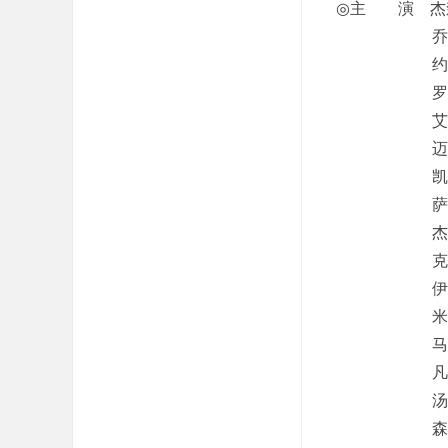
◎主 演 杰森·克
乔什·布洛林 
约翰·浩克斯 
罗宾·怀特 R
艾米丽·沃森 
迈克尔·凯利 
凯拉·奈特莉 K
萨姆·沃辛顿 S
杰克·吉伦哈尔 
克莱夫·斯坦登
伊丽莎白·德比茨
米娅·高斯 
马丁·亨德森 M
凡妮莎·柯比 
汤姆·古德曼-希
森尚子 Na