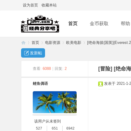
设为首页
收藏本站
首页
金币获取
帮助
首页
电影资源
欧美电影
[绝命海拔(国英)]Everest.20
发新帖
经
»
›
›
›
[冒险]
[绝命海拔
查看:
6088
|
回复:
2
鲤鱼偶语
发表于 2021-1-20
该用户从未签到
典
527
651
6942