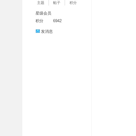
主题
帖子
积分
星级会员
积分
6942
发消息
分
享