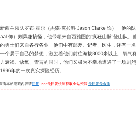
领队罗布·霍尔（杰森·克拉科 Jason Clarke 饰），他的
yllenhaal 饰）则风趣搞怪，他带领来自西雅图的“疯狂山脉”登
勇士们来自各行各业，他们中有邮差、记者、医生，还有一名来
一个属于自己的梦想，激励着他们前往海拔8000米以上、氧气
力衰竭、缺氧、雪盲的同时，他们又极为不幸地遭遇了一场剧烈
996年的一次真实探险经历。
查看本帖隐藏内容请
回复
>>>免回复快速获取全站资源
免回复免金币