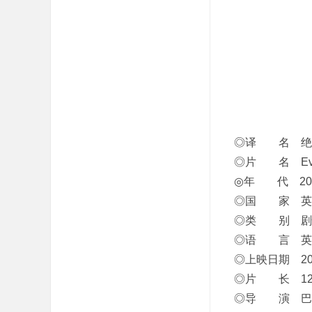
吧
◎译 名 绝命海
◎片 名 Eve
◎年 代 20
◎国 家 英国
◎类 别 剧情
◎语 言 英
◎上映日期 2015
◎片 长 12
◎导 演 巴塔萨·科