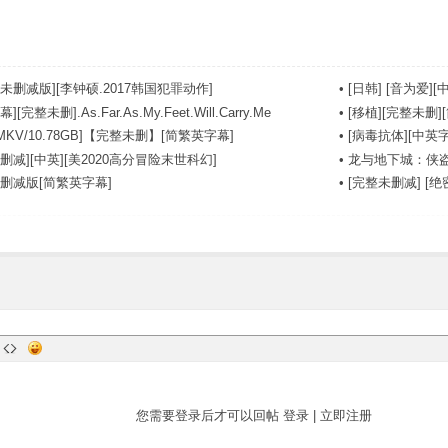
未删减版][李钟硕.2017韩国犯罪动作]
•
[日韩] [音为爱][中
完整未删].As.Far.As.My.Feet.Will.Carry.Me
•
[移植][完整未删][
MKV/10.78GB]【完整未删】[简繁英字幕]
•
[病毒抗体][中英字幕]
删减][中英][美2020高分冒险末世科幻]
•
龙与地下城：侠盗
未删减版[简繁英字幕]
•
[完整未删减] [绝密战境
您需要登录后才可以回帖
登录
|
立即注册