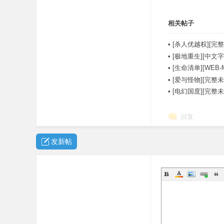
相关帖子
•
[杀人优越权][完整
•
[极地重生][中文字幕][
•
[生命清单][WEB-
•
[爱与怪物][完整未
•
[电幻国度][完整
回复
发新帖