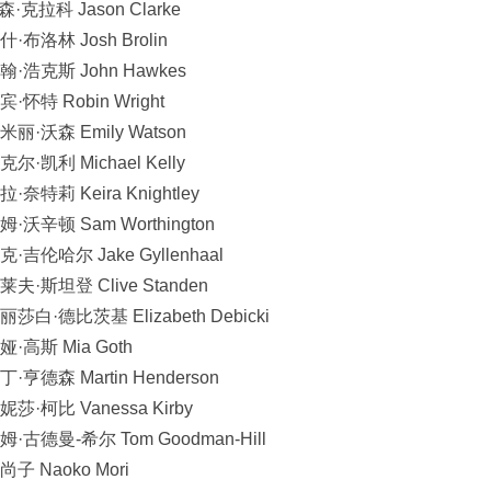
拉科 Jason Clarke
Josh Brolin
John Hawkes
obin Wright
Emily Watson
Michael Kelly
eira Knightley
am Worthington
Jake Gyllenhaal
 Clive Standen
基 Elizabeth Debicki
Mia Goth
artin Henderson
Vanessa Kirby
尔 Tom Goodman-Hill
oko Mori