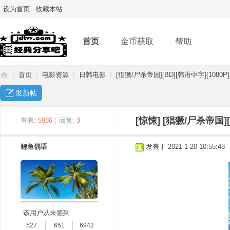
设为首页
收藏本站
首页
金币获取
帮助
首页
电影资源
日韩电影
[猖獗/尸杀帝国][BD][韩语中字][1080P
发新帖
经
»
›
›
›
[惊悚]
[猖獗/尸杀帝国][
查看:
5936
|
回复:
3
鲤鱼偶语
发表于 2021-1-20 10:55:48
该用户从未签到
典
527
651
6942