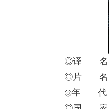
吧
◎译 名 
◎片 名 R
◎年 代 
◎国 家