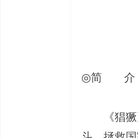
白秀章 S
鄭惟安 J
◎简 介
《猖獗》
斗，拯救国