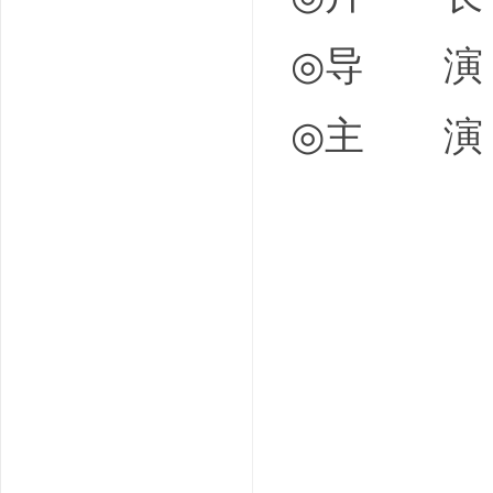
◎导 演 金成
◎主 演 玄
赵宇镇 
张东健 D
金义城 E
李善彬 S
郑满植 M