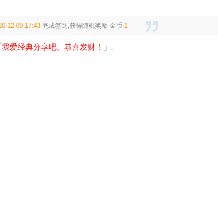
20-12-09 17:43
完成签到,获得随机奖励
金币
1
「
我爱经典分享吧、恭喜发财！
」.