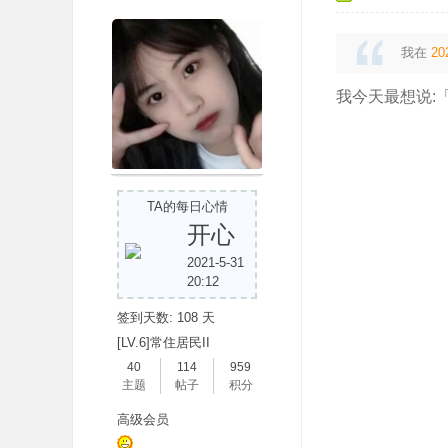
我在
20
我今天最想说:
吧
TA的每日心情
开心
2021-5-31
20:12
签到天数: 108 天
[LV.6]常住居民II
40
114
959
主题
帖子
积分
高级会员