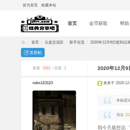
设为首页
收藏本站
首页
金币获取
帮助
首页
云盘交流区
新手交流
2020年12月9日签到记
发新帖
经
»
›
›
›
2020年12
查看:
3382
|
回复:
1
ndm123123
发表于 2020-12-9
本贴是
我在
20
典
我今天最想说: