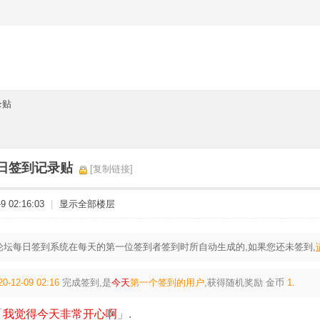
录贴
月9日签到记录贴
[复制链接]
 02:16:03
|
显示全部楼层
论坛每日签到系统在每天的第一位签到者签到时所自动生成的,如果您还未签到,
20-12-09 02:16
完成签到,是
今天
第一个签到的用户
,获得随机奖励
金币
1
.
「
我觉得今天非常开心啊
」.