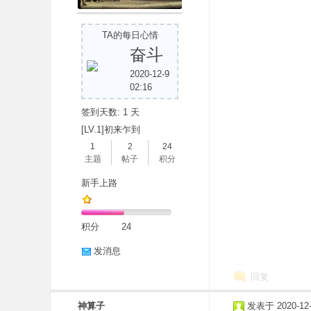
TA的每日心情
奋斗
2020-12-9
02:16
签到天数: 1 天
分
[LV.1]初来乍到
1
2
24
主题
帖子
积分
新手上路
积分
24
发消息
享
回复
神算子
发表于 2020-12-9