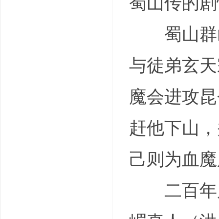
蜀山传的剧情简介
蜀山群山
与徒弟玄天
魔会进攻昆
赶他下山，
己则为血魔
二百年后