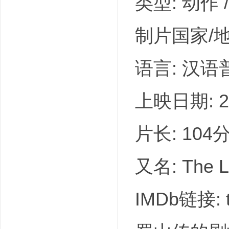
类型: 动作 /
制片国家/地
语言: 汉语
上映日期: 2
片长: 104
又名: The Le
IMDb链接: t