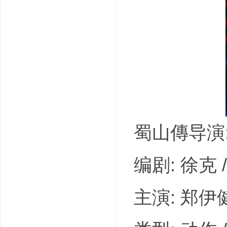
吧
蜀山傳导演:
编剧: 徐克 
主演: 郑伊健 