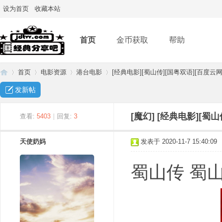
设为首页
收藏本站
首页
金币获取
帮助
首页
电影资源
港台电影
[经典电影][蜀山传][国粤双语][百度云网盘
发新帖
经
»
›
›
›
[魔幻]
[经典电影][蜀山
查看:
5403
|
回复:
3
天使奶妈
发表于 2020-11-7 15:40:09
蜀山传 蜀山傳
典