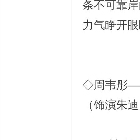
条不可靠岸
力气睁开眼
◇周韦彤—
（饰演朱迪