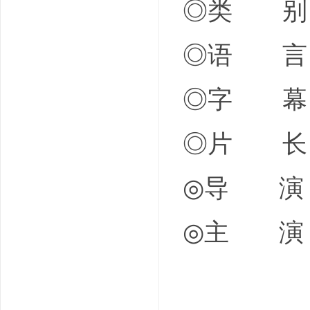
◎类 别
◎语 言
◎字 幕
◎片 长 1h
◎导 演 张
◎主 演 苏有
杨坤 Y