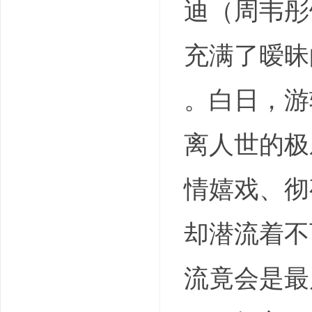
迪（周韦彤
充满了暧昧
。白日，游
离人世的极
情嬉戏、彻
却潜流着不
流竟会是最