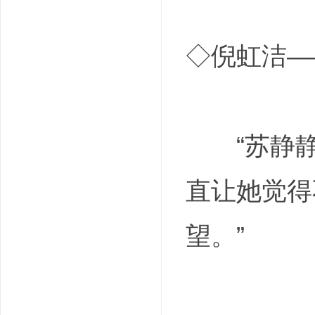
◇倪虹洁—
“苏静静
直让她觉得
望。”