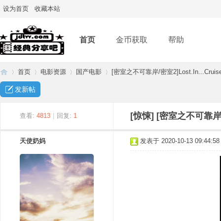
设为首页
收藏本站
首页
金币获取
帮助
首页
电影资源
国产电影
[密室之不可靠岸/密室2]Lost.In...Crui
发新帖
经
»
›
›
›
[惊悚]
[密室之不可靠岸/密
查看:
4813
|
回复:
1
天使奶妈
发表于 2020-10-13 09:44:58
典