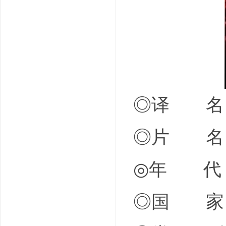
吧
◎译 名 
◎片 名 Los
◎年 代 
◎国 家