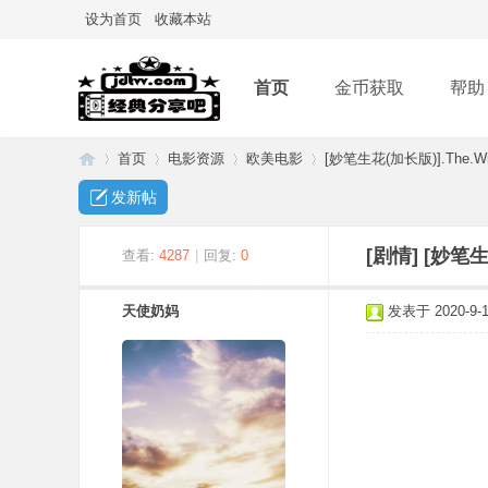
设为首页
收藏本站
首页
金币获取
帮助
首页
电影资源
欧美电影
[妙笔生花(加长版)].The.Wi
发新帖
经
»
›
›
›
[剧情]
[妙笔生
查看:
4287
|
回复:
0
天使奶妈
发表于 2020-9-17
典