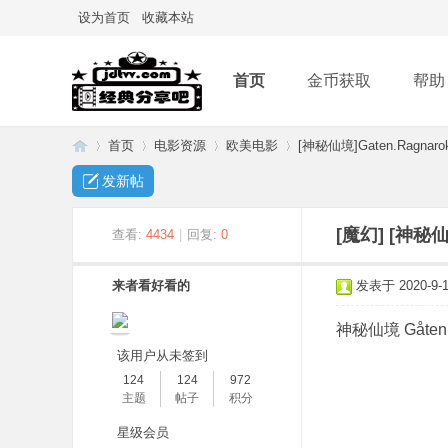
设为首页
收藏本站
首页
金币获取
帮助
首页
电影资源
欧美电影
[神秘仙境]Gaten.Ragnar
发新帖
经
»
›
›
›
[魔幻]
[神秘仙
查看:
4434
|
回复:
0
来者看好看的
发表于 2020-9-10
神秘仙境 Gåten R
该用户从未签到
124
124
972
主题
帖子
积分
典
星级会员