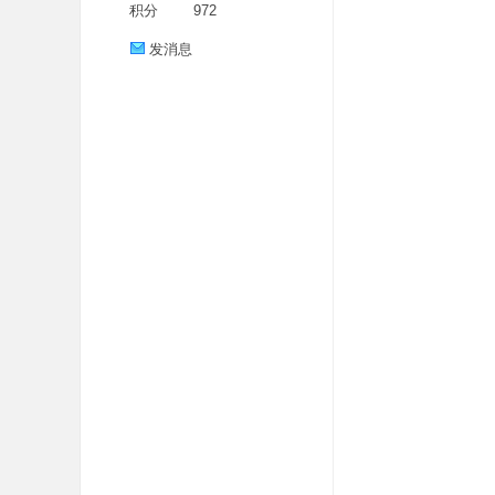
积分
972
发消息
分
享