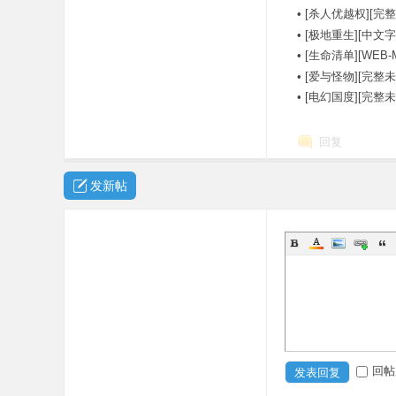
•
[杀人优越权][完整
•
[极地重生][中文字幕][
•
[生命清单][WEB-
•
[爱与怪物][完整未
•
[电幻国度][完整
回复
发新帖
回帖
发表回复