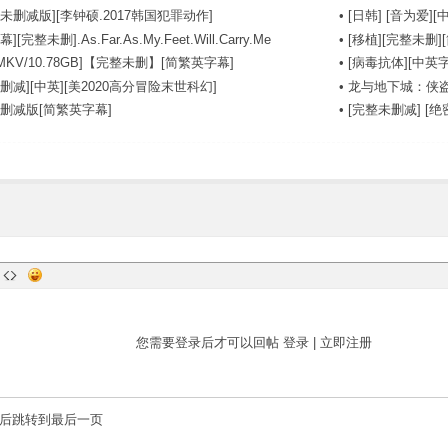
未删减版][李钟硕.2017韩国犯罪动作]
•
[日韩] [音为爱][中
完整未删].As.Far.As.My.Feet.Will.Carry.Me
•
[移植][完整未删][
MKV/10.78GB]【完整未删】[简繁英字幕]
•
[病毒抗体][中英字幕]
删减][中英][美2020高分冒险末世科幻]
•
龙与地下城：侠盗
未删减版[简繁英字幕]
•
[完整未删减] [绝密战境
您需要登录后才可以回帖
登录
|
立即注册
后跳转到最后一页