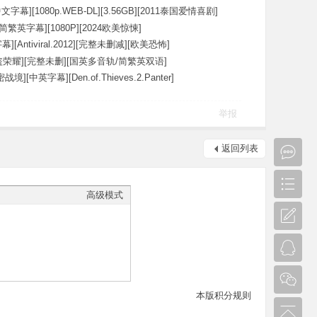
文字幕][1080p.WEB-DL][3.56GB][2011泰国爱情喜剧]
简繁英字幕][1080P][2024欧美惊悚]
[Antiviral.2012][完整未删减][欧美恐怖]
荣耀][完整未删][国英多音轨/简繁英双语]
][中英字幕][Den.of.Thieves.2.Panter]
举报
返回列表
高级模式
本版积分规则