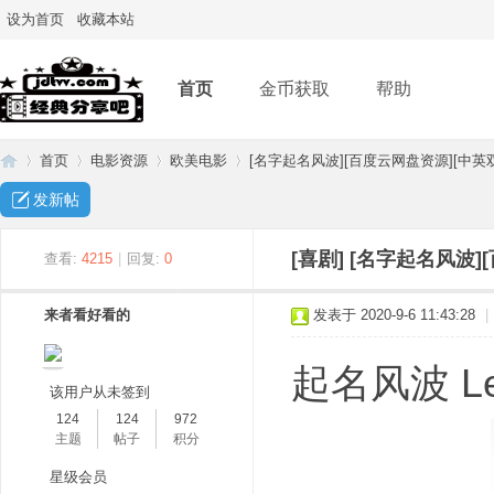
设为首页
收藏本站
首页
金币获取
帮助
首页
电影资源
欧美电影
[名字起名风波][百度云网盘资源][中英双] 
发新帖
经
»
›
›
›
[喜剧]
[名字起名风波]
查看:
4215
|
回复:
0
来者看好看的
发表于 2020-9-6 11:43:28
|
起名风波 Le 
该用户从未签到
124
124
972
主题
帖子
积分
典
星级会员