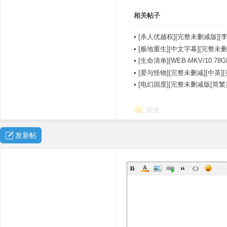
相关帖子
•
[杀人优越权][完整未删减版][李
•
[极地重生][中文字幕][完整未删].As.F
•
[生命清单][WEB-MKV/10.
•
[爱与怪物][完整未删减][中英]
•
[电幻国度][完整未删减版[简繁
回复
发新帖