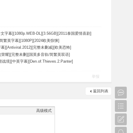
文字幕][1080p.WEB-DL][3.56GB][2011泰国爱情喜剧]
简繁英字幕][1080P][2024欧美惊悚]
[Antiviral.2012][完整未删减][欧美恐怖]
荣耀][完整未删][国英多音轨/简繁英双语]
][中英字幕][Den.of.Thieves.2.Panter]
举报
返回列表
高级模式