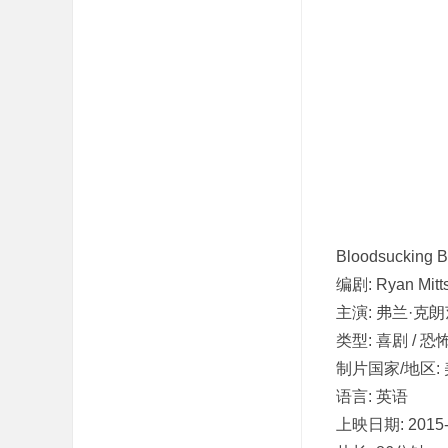
吧
Bloodsucking B
编剧: Ryan Mitt
主演: 弗兰·克朗
类型: 喜剧 / 恐
制片国家/地区:
语言: 英语
上映日期: 2015-