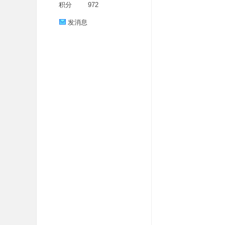
积分
972
发消息
分
享