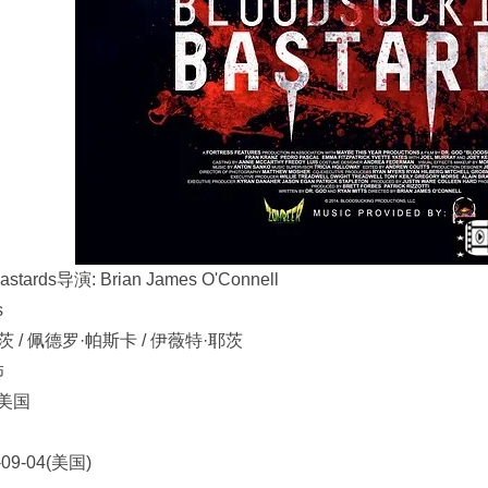
astards导演: Brian James O'Connell
s
茨 / 佩德罗·帕斯卡 / 伊薇特·耶茨
怖
 美国
09-04(美国)