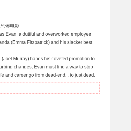
剧恐怖电影
s Evan, a dutiful and overworked employee
Amanda (Emma Fitzpatrick) and his slacker best
oel Murray) hands his coveted promotion to
turbing changes, Evan must find a way to stop
ife and career go from dead-end... to just dead.