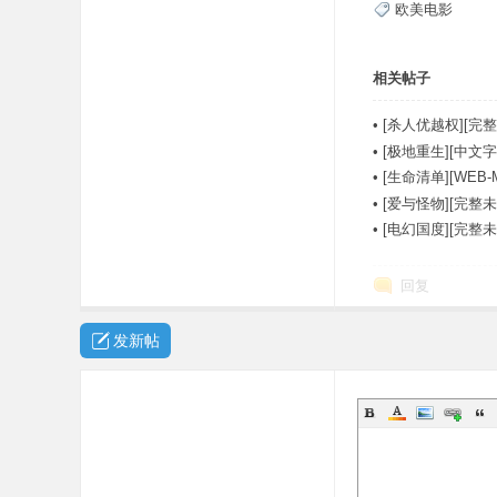
欧美电影
相关帖子
•
[杀人优越权][完整
•
[极地重生][中文字幕][
•
[生命清单][WEB-
•
[爱与怪物][完整未
•
[电幻国度][完整
回复
发新帖