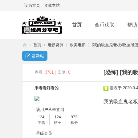
设为首页
收藏本站
首页
金币获取
帮助
首页
电影资源
欧美电影
[我的吸血鬼老板/吸血混蛋][
发新帖
经
»
›
›
›
[恐怖]
[我的
查看:
3761
|
回复:
0
来者看好看的
发表于 2020-9-4 
我的吸血鬼老板 Bloo
该用户从未签到
124
124
972
主题
帖子
积分
典
星级会员