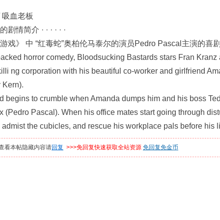
/ 吸血老板
简介 · · · · · ·
 中 “红毒蛇”奥柏伦马泰尔的演员Pedro Pascal主演的喜
ed horror comedy, Bloodsucking Bastards stars Fran Kranz a
killi ng corporation with his beautiful co-worker and girlfriend 
 Kern).
gins to crumble when Amanda dumps him and his boss Ted (J
 (Pedro Pascal). When his office mates start going through dis
 admist the cubicles, and rescue his workplace pals before his l
查看本帖隐藏内容请
回复
>>>免回复快速获取全站资源
免回复免金币