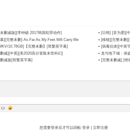
未删减版][李钟硕.2017韩国犯罪动作]
•
[日韩] [音为爱][中
完整未删].As.Far.As.My.Feet.Will.Carry.Me
•
[移植][完整未删][
MKV/10.78GB]【完整未删】[简繁英字幕]
•
[病毒抗体][中英字幕]
删减][中英][美2020高分冒险末世科幻]
•
龙与地下城：侠盗
未删减版[简繁英字幕]
•
[完整未删减] [绝密战境
您需要登录后才可以回帖
登录
|
立即注册