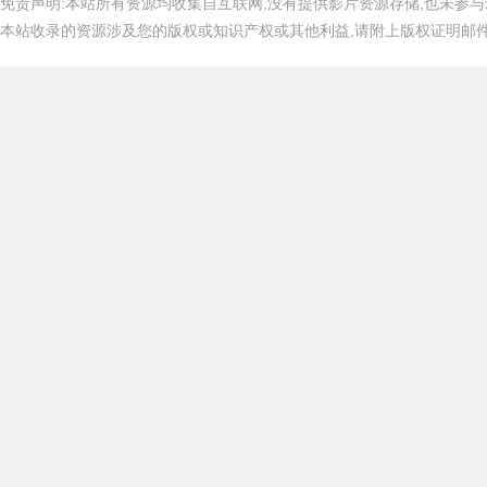
免责声明:本站所有资源均收集自互联网,没有提供影片资源存储,也未参与
本站收录的资源涉及您的版权或知识产权或其他利益,请附上版权证明邮件告知,在