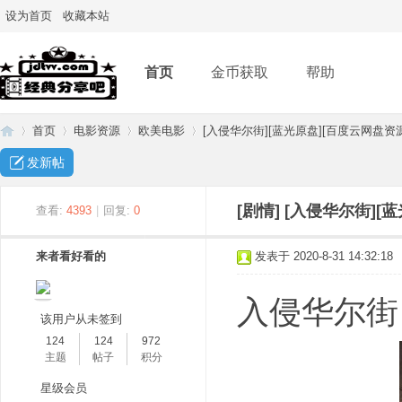
设为首页
收藏本站
首页
金币获取
帮助
首页
电影资源
欧美电影
[入侵华尔街][蓝光原盘][百度云网盘资源]
发新帖
经
»
›
›
›
[剧情]
[入侵华尔街][
查看:
4393
|
回复:
0
来者看好看的
发表于 2020-8-31 14:32:18
入侵华尔街 Ass
该用户从未签到
124
124
972
主题
帖子
积分
典
星级会员