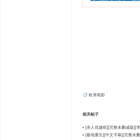
欧美电影
相关帖子
•
[杀人优越权][完整未删减版][李
•
[极地重生][中文字幕][完整未删].As.F