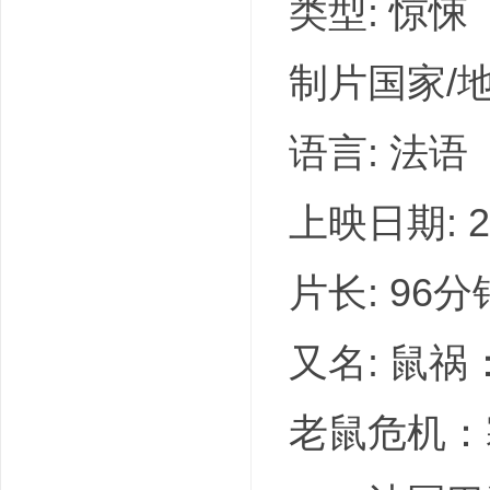
类型: 惊悚
制片国家/地
语言: 法语
上映日期: 20
片长: 96分
又名: 鼠
老鼠危机：塞纳