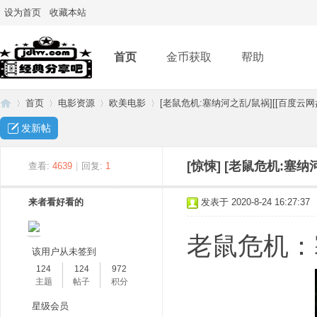
设为首页
收藏本站
首页
金币获取
帮助
首页
电影资源
欧美电影
[老鼠危机:塞纳河之乱/鼠祸][[百度云网盘
发新帖
经
»
›
›
›
[惊悚]
[老鼠危机:塞纳
查看:
4639
|
回复:
1
来者看好看的
发表于 2020-8-24 16:27:37
老鼠危机：塞纳河
该用户从未签到
124
124
972
主题
帖子
积分
典
星级会员