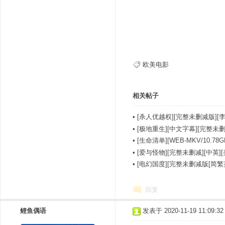
欧美电影
相关帖子
•
[杀人优越权][完整未删减版][李
•
[极地重生][中文字幕][完整未删].As.F
•
[生命清单][WEB-MKV/10.
•
[爱与怪物][完整未删减][中英]
•
[电幻国度][完整未删减版[简繁
回复
鲤鱼偶语
发表于 2020-11-19 11:09:32