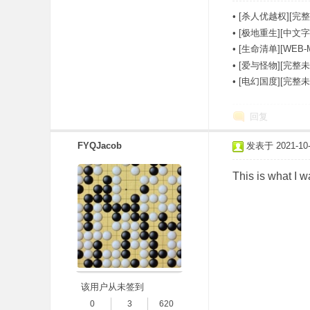
•
[杀人优越权][完整
•
[极地重生][中文字幕][
•
[生命清单][WEB-
•
[爱与怪物][完整未
•
[电幻国度][完整
回复
FYQJacob
发表于 2021-10-2
This is what I w
该用户从未签到
0
3
620