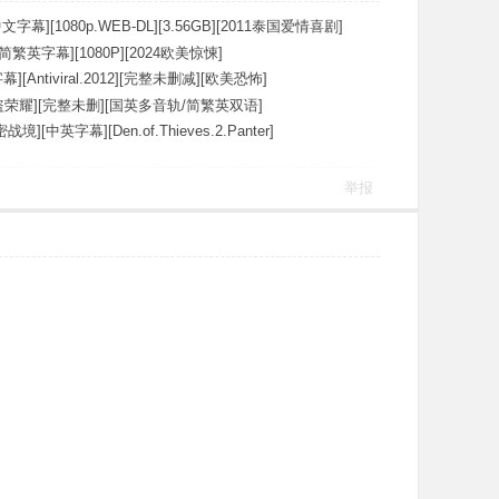
文字幕][1080p.WEB-DL][3.56GB][2011泰国爱情喜剧]
简繁英字幕][1080P][2024欧美惊悚]
[Antiviral.2012][完整未删减][欧美恐怖]
荣耀][完整未删][国英多音轨/简繁英双语]
][中英字幕][Den.of.Thieves.2.Panter]
举报