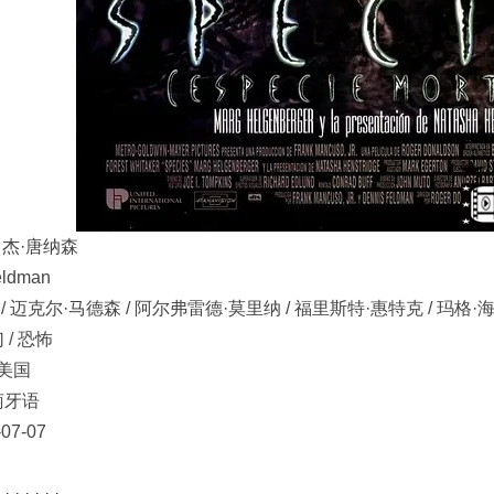
 罗杰·唐纳森
eldman
/ 迈克尔·马德森 / 阿尔弗雷德·莫里纳 / 福里斯特·惠特克 / 玛格·海根
 / 恐怖
 美国
葡萄牙语
07-07
· · · ·