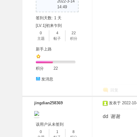
2022-3-14
14:49
签到天数: 1 天
[LV.1]初来乍到
0
4
22
主题
帖子
积分
新手上路
积分
22
发消息
回复
jingdian258369
发表于 2022-10-1
dd 谢谢
该用户从未签到
0
1
8