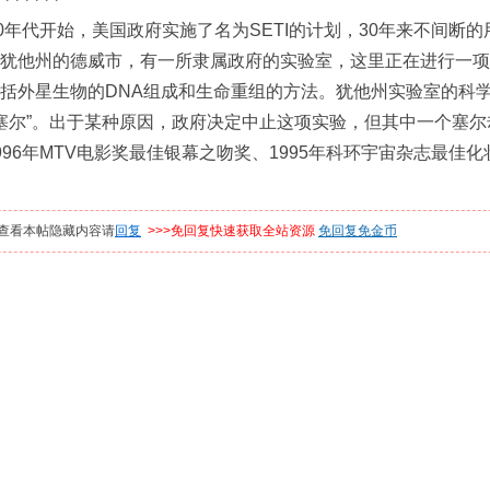
年代开始，美国政府实施了名为SETI的计划，30年来不间断
犹他州的德威市，有一所隶属政府的实验室，这里正在进行一项
括外星生物的DNA组成和生命重组的方法。犹他州实验室的科
“塞尔”。出于某种原因，政府决定中止这项实验，但其中一个塞
年MTV电影奖最佳银幕之吻奖、1995年科环宇宙杂志最佳化妆奖、199
查看本帖隐藏内容请
回复
>>>免回复快速获取全站资源
免回复免金币