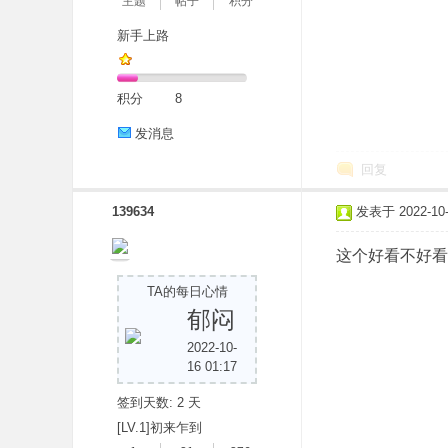
主题
帖子
积分
新手上路
积分
8
发消息
回复
139634
发表于 2022-10-1
这个好看不好看
TA的每日心情
郁闷
2022-10-
16 01:17
签到天数: 2 天
[LV.1]初来乍到