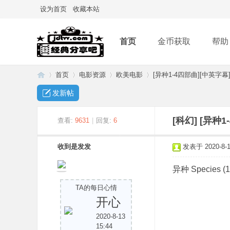
设为首页
收藏本站
首页
金币获取
帮助
首页
电影资源
欧美电影
[异种1-4四部曲][中英字幕]
发新帖
经
»
›
›
›
[科幻]
[异种1
查看:
9631
|
回复:
6
收到是发发
发表于 2020-8-14
异种 Species (1
TA的每日心情
开心
2020-8-13
典
15:44