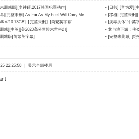
未删减版][李钟硕.2017韩国犯罪动作]
•
[日韩] [音为爱][中
完整未删].As.Far.As.My.Feet.Will.Carry.Me
•
[移植][完整未删][
MKV/10.78GB]【完整未删】[简繁英字幕]
•
[病毒抗体][中英字幕]
删减][中英][美2020高分冒险末世科幻]
•
龙与地下城：侠盗
未删减版[简繁英字幕]
•
[完整未删减] [绝密战境
5 22:25:58
|
显示全部楼层
ant