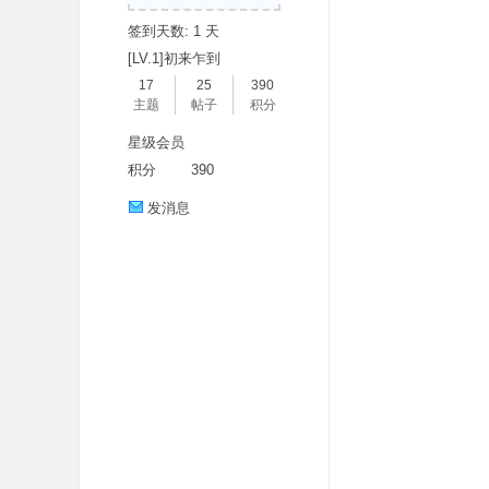
签到天数: 1 天
[LV.1]初来乍到
17
25
390
主题
帖子
积分
星级会员
积分
390
分
发消息
享