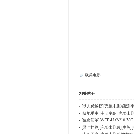
欧美电影
相关帖子
•
[杀人优越权][完整未删减版][李
•
[极地重生][中文字幕][完整未删].As.F
•
[生命清单][WEB-MKV/10.
•
[爱与怪物][完整未删减][中英]