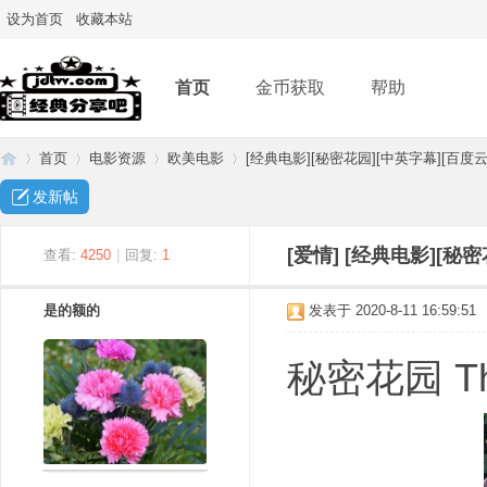
设为首页
收藏本站
首页
金币获取
帮助
首页
电影资源
欧美电影
[经典电影][秘密花园][中英字幕][百度云网
发新帖
经
»
›
›
›
[爱情]
[经典电影][秘密
查看:
4250
|
回复:
1
是的额的
发表于 2020-8-11 16:59:51
秘密花园 The 
典